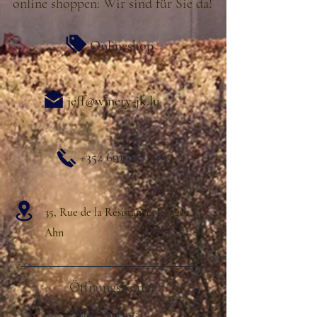
online shoppen: Wir sind für Sie da!
Onlineshop
jeff@winery-jk.lu
+352 691 827 319
35, Rue de la Résistance L- 5401
Ahn
Öffnungszeiten:
März - August: