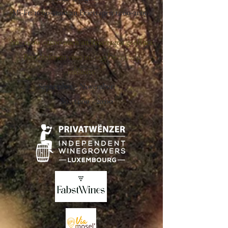
Mi-Fr: 16:00-21:00 an Feiertagen 14:00-21:00
So.: 14:00 - 21:00 auch an Feiertagen geöffnet
Betriebsferien vom 10.Aug bis 23.Aug
inklusive
September - November:
So.: 14:00 - 20:00