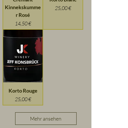
Kinnekskumme
Preis
25,00 €
r Rosé
Preis
14,50 €
Korto Rouge
Preis
25,00 €
Mehr ansehen