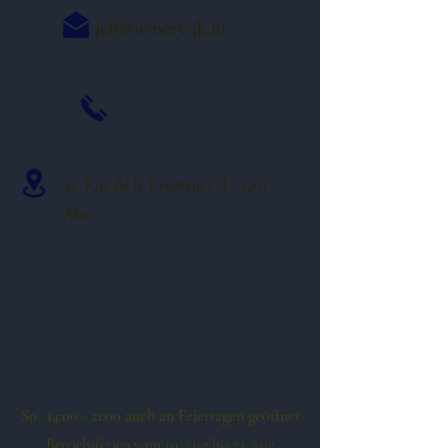
jeff@winery-jk.lu
+352 691 827 319
35, Rue de la Résistance L- 5401
Ahn
Öffnungszeiten:
März - August:
Mi-Fr: 16:00-21:00 an Feiertagen 14:00-21:00
So.: 14:00 - 21:00 auch an Feiertagen geöffnet
Betriebsferien vom 10.Aug bis 23.Aug