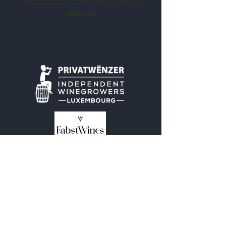
inklusive
September - November:
So.: 14:00 - 20:00