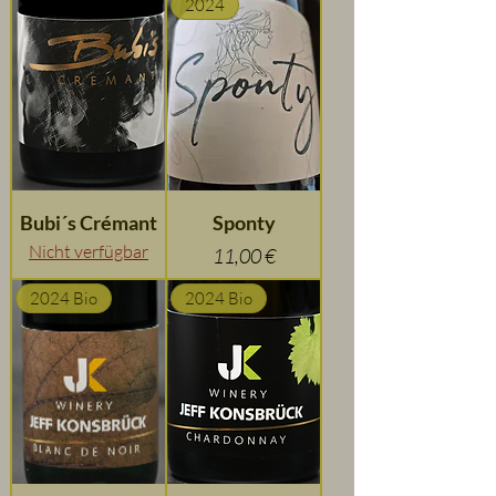
2024
Bubi´s Crémant
Sponty
Nicht verfügbar
Preis
11,00 €
2024 Bio
2024 Bio