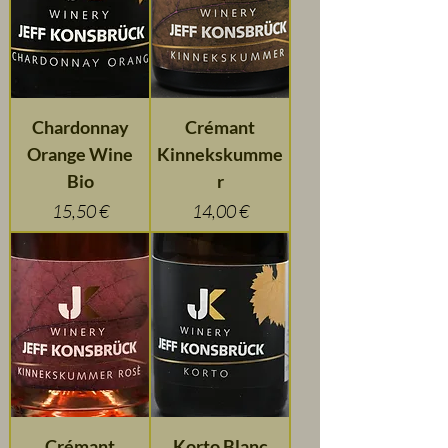
Chardonnay
Crémant
Orange Wine
Kinnekskumme
Bio
r
Preis
Preis
15,50 €
14,00 €
Crémant
Korto Blanc