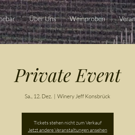
nebar
Über Uns
Weinproben
Veran
Private Event
Sa., 12. Dez.
  |  
Winery Jeff Konsbrück
Tickets stehen nicht zum Verkauf
Jetzt andere Veranstaltungen ansehen