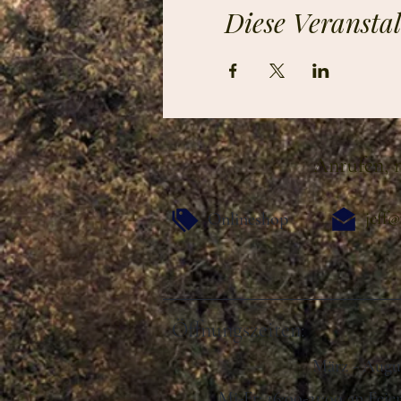
Diese Veranstal
Anrufen, m
jeff@
Onlineshop
Öffnungszeiten:
März - Au
Mi-Fr: 16:00-21:00 an Fei