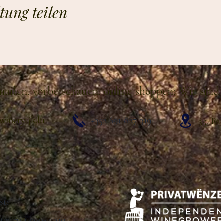
tung teilen
ailen, vorbeischauen, online shoppen: Wir sind 
winery-jk.lu
+352 691 827 319
35, R
gust:
ertagen 14:00-21:00