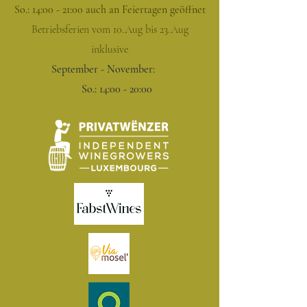
So.: 14:00 - 21:00 auch an Feiertagen geöffnet
Betriebsferien vom 10.Aug bis 23.Aug
inklusive
September - November:
So.: 14:00 - 20:00