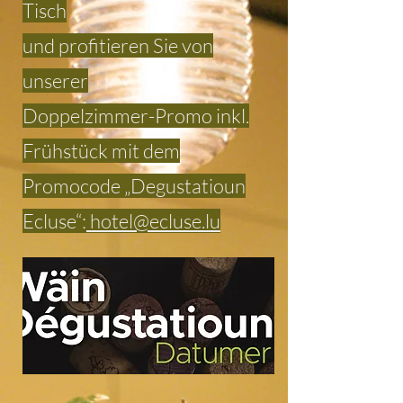
Tisch
und profitieren Sie von
unserer
Doppelzimmer-Promo inkl.
Frühstück mit dem
Promocode „Degustatioun
Ecluse“:
hotel@ecluse.lu