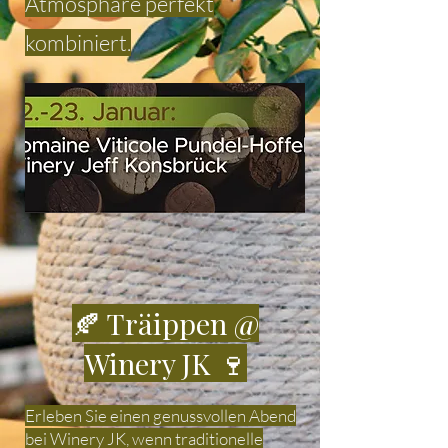
Atmosphäre perfekt
kombiniert.
🍂 Träippen @
Winery JK 🍷
Erleben Sie einen genussvollen Abend
bei Winery JK, wenn traditionelle