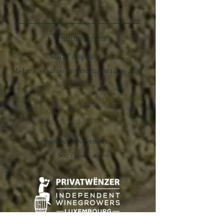
Ahn
Öffnungszeiten:
März - August:
Mi-Fr: 16:00-21:00 an Feiertagen 14:00-21:00
So.: 14:00 - 21:00 auch an Feiertagen geöffnet
Betriebsferien vom 10.Aug bis 23.Aug
inklusive
September - November:
So.: 14:00 - 20:00