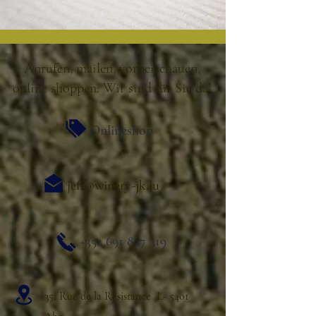
Anrufen, mailen, vorbeischauen,
online shoppen: Wir sind für Sie da!
Onlineshop
jeff@winery-jk.lu
+352 691 827 319
35, Rue de la Résistance L- 5401