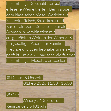
Luxemburger Spezialitäten auf
erlesene Weine treffen. Bei Träippen,
dem klassischen Mosel-Gericht aus
Schweinefleisch, Sauerkraut und
Kartoffeln, genießen Sie regionale
Aromen in Kombination mit
ausgewählten Weinen der Winery JK.
Ein geselliger Abend für Familien,
Freunde und Weinliebhaber:innen –
perfekt, um die kulinarische Vielfalt der
Luxemburger Mosel zu entdecken.
📅 Datum & Uhrzeit:
01.Feb.2026 11:30 - 15:00
📍 Ort:
Winery JK, 35, rue de la
Résistance L-5401 Ahn