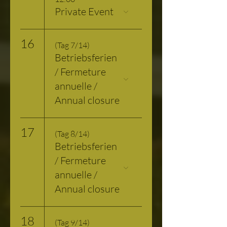
Private Event
16
(Tag 7/14)
Betriebsferien
/ Fermeture
annuelle /
Annual closure
17
(Tag 8/14)
Betriebsferien
/ Fermeture
annuelle /
Annual closure
18
(Tag 9/14)