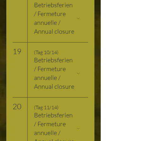
Betriebsferien
/ Fermeture
annuelle /
Annual closure
19
(Tag 10/14)
Betriebsferien
/ Fermeture
annuelle /
Annual closure
20
(Tag 11/14)
Betriebsferien
/ Fermeture
annuelle /