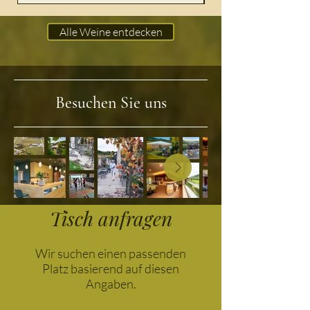
Alle Weine entdecken
Besuchen Sie uns
Tisch anfragen
Wir suchen einen passenden
Platz basierend auf diesen
Angaben.