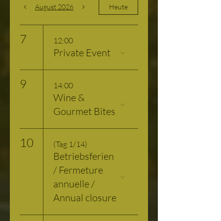
August 2026
Heute
7
12:00
Private Event
9
14:00
Wine &
Gourmet Bites
10
(Tag 1/14)
Betriebsferien
/ Fermeture
annuelle /
Annual closure