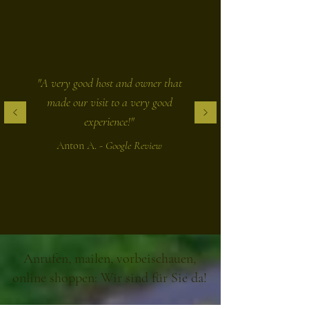
"A very good host and owner that
made our visit to a very good
experience!"
Anton A. -
Google Review
Anrufen, mailen, vorbeischauen,
online shoppen: Wir sind für Sie da!