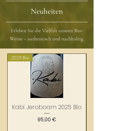
Neuheiten
Erleben Sie die Vielfalt unserer Bio-
Weine – authentisch und nachhaltig.
2025 Bio
2025 Bio
Kabi Jeroboam 2025 Bio
Kabi Magnum
Preis
95,00 €