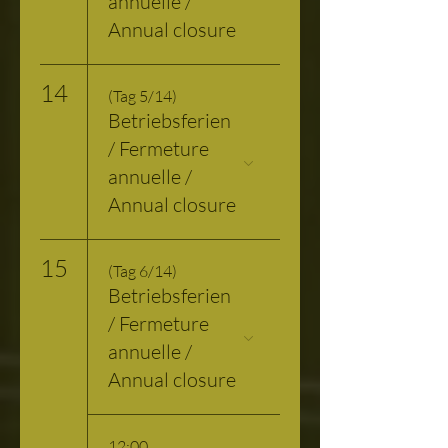
annuelle /
Annual closure
14
(Tag 5/14)
Betriebsferien
/ Fermeture
annuelle /
Annual closure
15
(Tag 6/14)
Betriebsferien
/ Fermeture
annuelle /
Annual closure
12:00