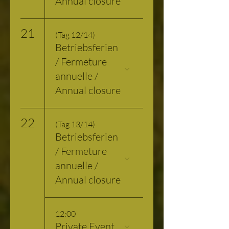
Annual closure
21
(Tag 12/14)
Betriebsferien
/ Fermeture
annuelle /
Annual closure
22
(Tag 13/14)
Betriebsferien
/ Fermeture
annuelle /
Annual closure
12:00
Private Event