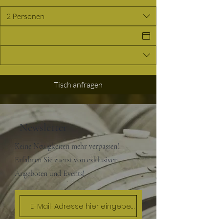
2 Personen
Tisch anfragen
Newsletter
Keine Neuigkeiten mehr verpassen!
Erfahren Sie zuerst von exklusiven
Angeboten und Events!