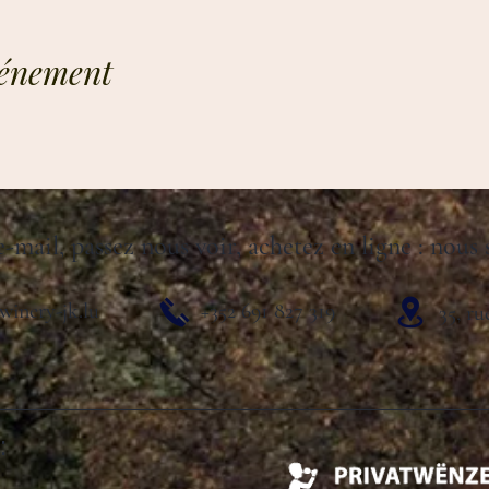
vénement
-mail, passez nous voir, achetez en ligne : nous
winery-jk.lu
+352 691 827 319
35, r
: