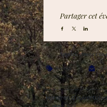
Partager cet é
Appelez, envoyez un e
Boutique
jeff@
Horaires d'ouvertures
Mars - Août :