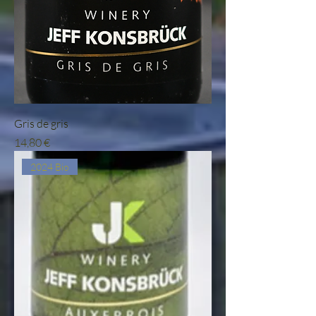
Gris de gris
Prix
14,80 €
2024 Bio