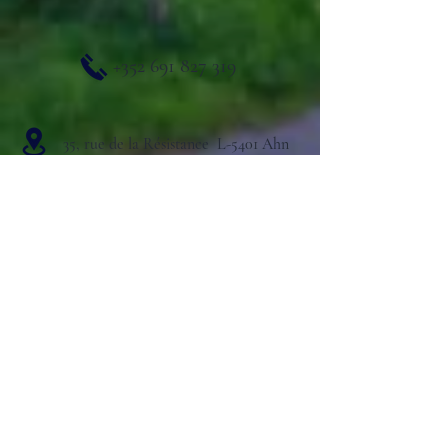
+352 691 827 319
35, rue de la Résistance L-5401 Ahn
Horaires d'ouvertures:
Mars - Août :
Dim. : 14h00 - 20h00
Septembre - Novembre :
Dim. : 14h00 - 20h00