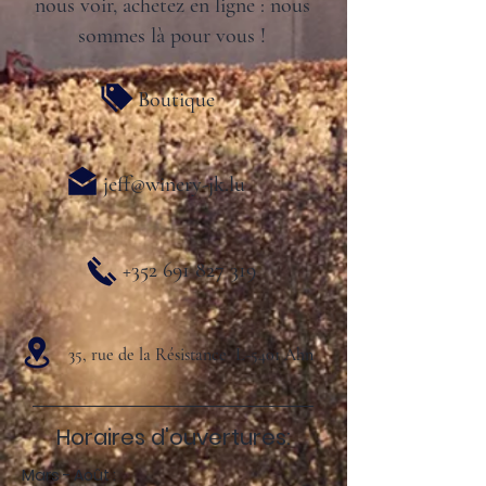
nous voir, achetez en ligne : nous
sommes là pour vous !
Boutique
jeff@winery-jk.lu
+352 691 827 319
35, rue de la Résistance L-5401 Ahn
Horaires d'ouvertures:
Mars - Août :