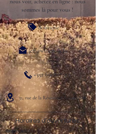
nous voir, achetez en ligne : nous
sommes là pour vous !
Boutique
jeff@winery-jk.lu
+352 691 827 319
35, rue de la Résistance L-5401 Ahn
Horaires d'ouvertures:
Mars - Août :