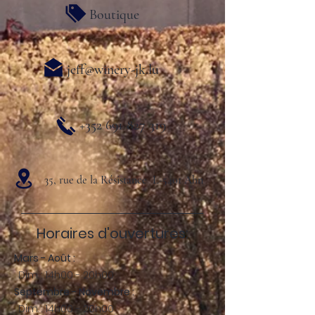
Boutique
jeff@winery-jk.lu
+352 691 827 319
35, rue de la Résistance L-5401 Ahn
Horaires d'ouvertures:
Mars - Août :
Dim. : 14h00 - 20h00
Septembre - Novembre :
Dim. : 14h00 - 20h00