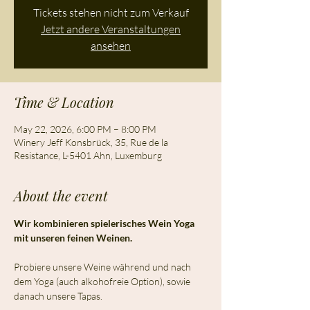
Tickets stehen nicht zum Verkauf
Jetzt andere Veranstaltungen
ansehen
Time & Location
May 22, 2026, 6:00 PM – 8:00 PM
Winery Jeff Konsbrück, 35, Rue de la
Resistance, L-5401 Ahn, Luxemburg
About the event
Wir kombinieren spielerisches Wein Yoga 
mit unseren feinen Weinen.
Probiere unsere Weine während und nach 
dem Yoga (auch alkohofreie Option), sowie 
danach unsere Tapas.