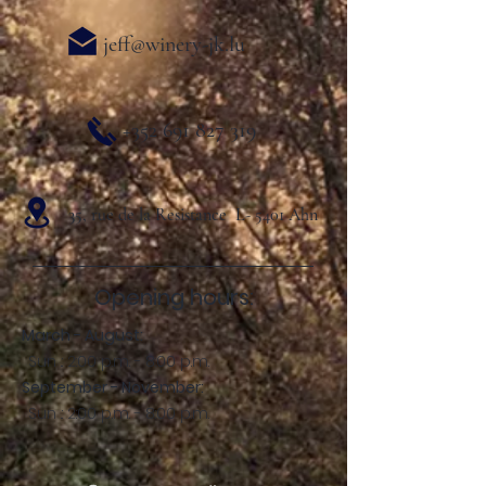
jeff@winery-jk.lu
+352 691 827 319
35, rue de la Resistance L- 5401 Ahn
Opening hours:
March - August:
Sun .: 2:00 p.m. - 8:00 p.m.
September - November:
Sun .: 2:00 p.m. - 8:00 p.m.